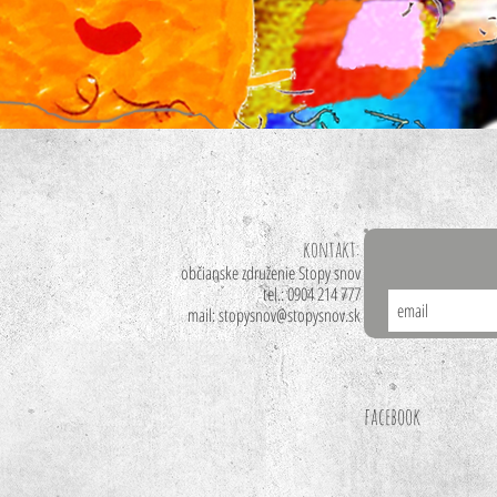
kontakt:
občianske združenie
Stopy snov
tel.: 0904 214 777
mail:
stopysnov@stopysnov.sk
facebook