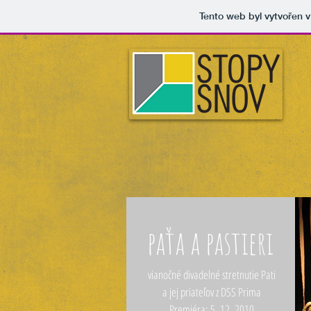
Tento web byl vytvořen 
paťa a pastieri
vianočné divadelné stretnutie Pati
a jej priateľov z DSS Prima
Premiéra: 5. 12. 2010