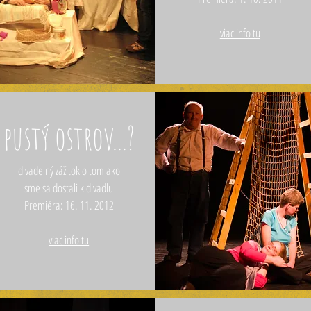
viac info tu
pustý ostrov...?
divadelný zážitok o tom ako
sme sa dostali k divadlu
Premiéra: 16. 11. 2012
viac info tu