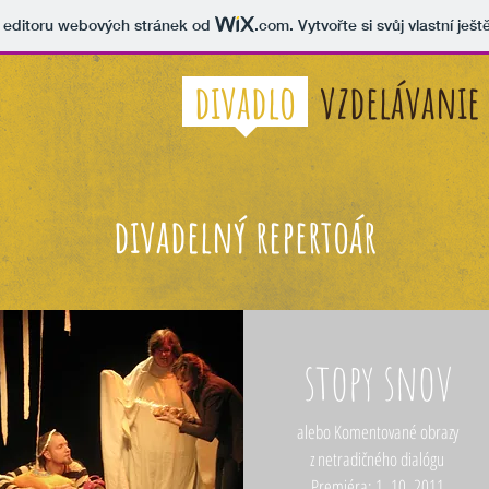
v editoru webových stránek od
.com
. Vytvořte si svůj vlastní ješ
divadlo
vzdelávanie
divadelný repertoár
stopy snov
alebo Komentované obrazy
z netradičného dialógu
Premiéra: 1. 10. 2011