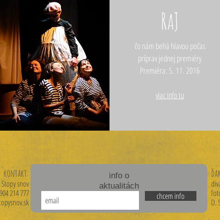
RaJ
čo nám behá hlavou počas
príprav jednej premiéry
Premiéra: 5. 11. 2016
viac info tu
kontakt:
ďa
info o
Stopy snov
div
aktualitách
 0904 214 777
fot
chcem info
topysnov.sk
D. 