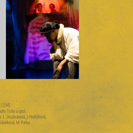
kujeme:
adlo Ticho a spol.
o: L. Doubravová, J. Hrdličková,
Sládeková, M. Patka