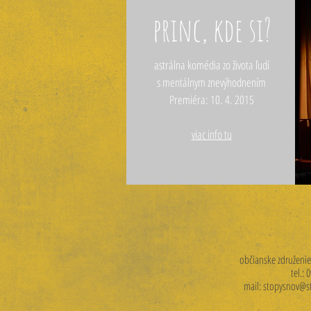
princ, kde si?
astrálna komédia zo života ľudí
s mentálnym znevýhodnením
Premiéra: 10. 4. 2015
viac info tu
občianske združenie
tel.:
mail:
stopysnov@s