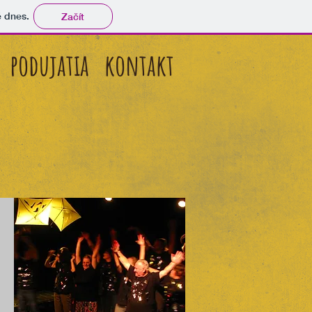
tě dnes.
Začít
podujatia
kontakt