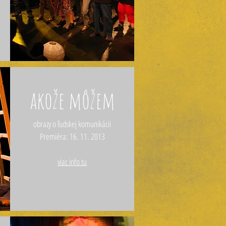
akože môžem
obrazy o ľudskej komunikácii
Premiéra: 16. 11. 2013
viac info tu